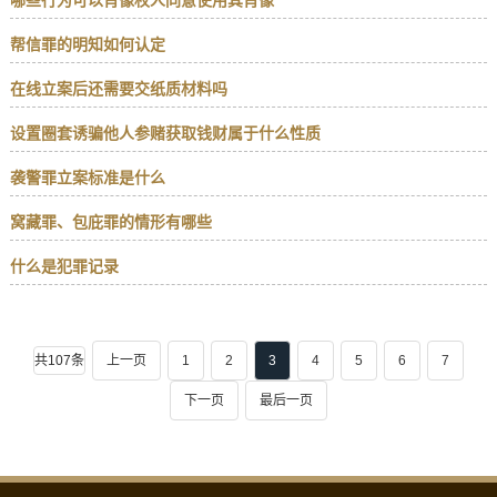
帮信罪的明知如何认定
在线立案后还需要交纸质材料吗
设置圈套诱骗他人参赌获取钱财属于什么性质
袭警罪立案标准是什么
窝藏罪、包庇罪的情形有哪些
什么是犯罪记录
共107条
上一页
1
2
3
4
5
6
7
下一页
最后一页