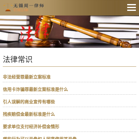
网站首页
法律资讯
业务范围
法律常识
收费公示
服务预约
非法经营罪最新立案标准
文件下载
信用卡诈骗罪最新立案标准是什么
业务办理
引人误解的商业宣传有哪些
联系律师
残疾赔偿金最新标准是什么
要求单位支付经济补偿金情形
哪些行为可以肖像权人同意使用其肖像