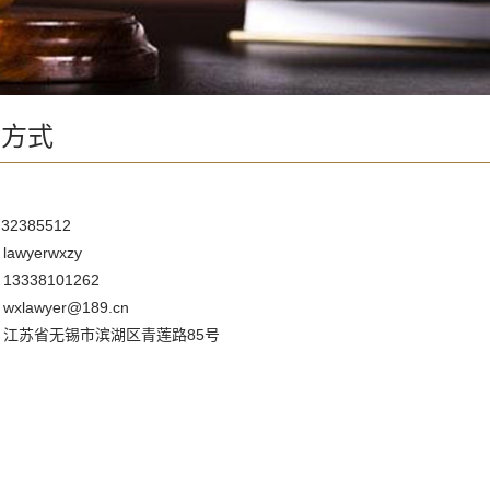
系方式
2385512
wyerwxzy
3338101262
：
wxlawyer@189.cn
江苏省无锡市滨湖区青莲路85号