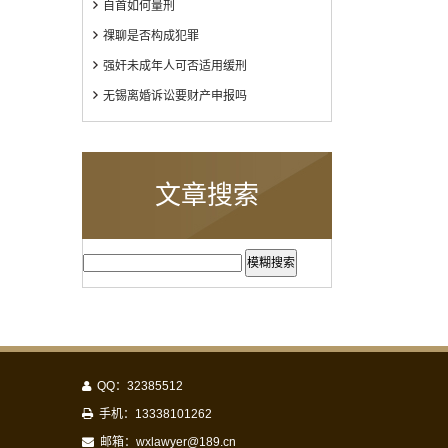
自首如何量刑
祼聊是否构成犯罪
强奸未成年人可否适用缓刑
无锡离婚诉讼要财产申报吗
文章搜索
模糊搜索
QQ：32385512
手机：13338101262
邮箱：
wxlawyer@189.cn