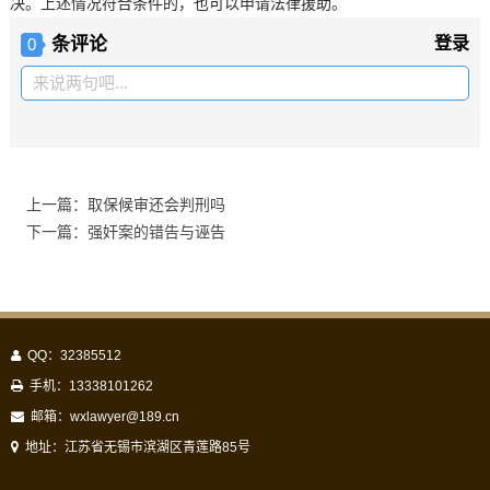
决。上述情况符合条件的，也可以申请法律援助。
条评论
登录
0
来说两句吧...
上一篇：取保候审还会判刑吗
下一篇：强奸案的错告与诬告
QQ：32385512
手机：13338101262
邮箱：
wxlawyer@189.cn
地址：江苏省无锡市滨湖区青莲路85号