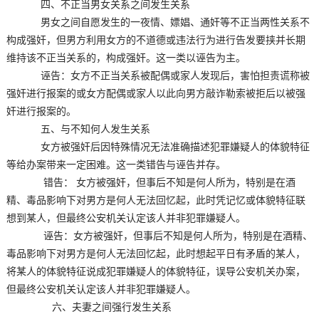
四、不正当男女关系之间发生关系
男女之间自愿发生的一夜情、嫖娼、通奸等不正当两性关系不
构成强奸，但男方利用女方的不道德或违法行为进行告发要挟并长期
维持该不正当关系的，构成强奸。这一类以诬告为主。
诬告：女方不正当关系被配偶或家人发现后，害怕担责谎称被
强奸进行报案的或女方配偶或家人以此向男方敲诈勒索被拒后以被强
奸进行报案的。
五、与不知何人发生关系
女方被强奸后因特殊情况无法准确描述犯罪嫌疑人的体貌特征
等给办案带来一定困难。这一类错告与诬告并存。
错告： 女方被强奸，但事后不知是何人所为，特别是在酒
精、毒品影响下对男方是何人无法回忆起，此时凭记忆或体貌特征联
想到某人，但最终公安机关认定该人并非犯罪嫌疑人。
诬告：女方被强奸，但事后不知是何人所为，特别是在酒精、
毒品影响下对男方是何人无法回忆起，此时想起平日有矛盾的某人，
将某人的体貌特征说成犯罪嫌疑人的体貌特征，误导公安机关办案，
但最终公安机关认定该人并非犯罪嫌疑人。
六、夫妻之间强行发生关系