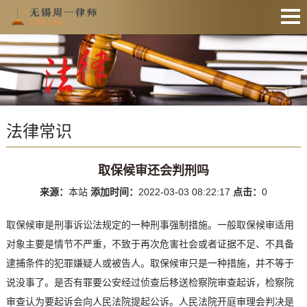
网站首页
法律资讯
业务范围
法律常识
收费公示
服务预约
取保候审还会判刑吗
文件下载
来源：
本站
添加时间：
2022-03-03 08:22:17
点击：
0
业务办理
取保候审是刑事诉讼法规定的一种刑事强制措施。一般取保候审适用
联系律师
对象主要是情节不严重，不致于再次危害社会或者证据不足、不具备
逮捕条件的犯罪嫌疑人或被告人。取保候审只是一种措施，并不等于
说没事了。是否有罪要公安经过侦查后移送检察院审查起诉，检察院
审查认为要起诉会向人民法院提起公诉。人民法院开庭审理会判决是