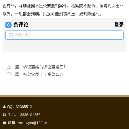
否有罪。除非证据不足公安撤销案件、检察院不起诉、法院判决无罪
以外，一般都会判刑。只是可能刑罚不重，或判除缓刑。
条评论
登录
0
来说两句吧...
上一篇：协议离婚与诉讼离婚区别
下一篇：拖欠农民工工资怎么办
QQ：32385512
手机：13338101262
邮箱：
wxlawyer@189.cn