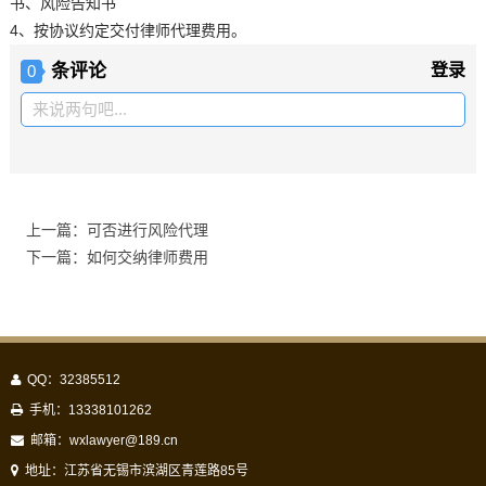
书、风险告知书
4、按协议约定交付律师代理费用。
条评论
登录
0
来说两句吧...
上一篇：可否进行风险代理
下一篇：如何交纳律师费用
QQ：32385512
手机：13338101262
邮箱：
wxlawyer@189.cn
地址：江苏省无锡市滨湖区青莲路85号