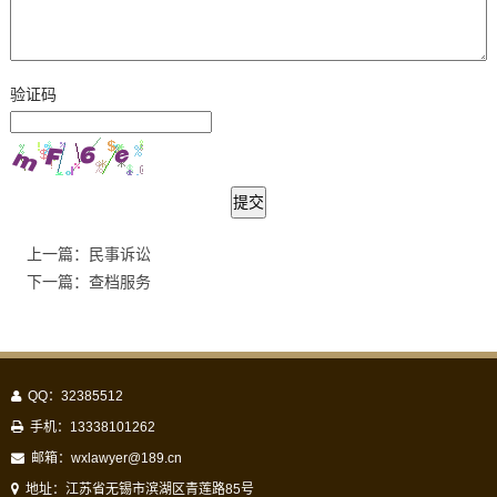
验证码
提交
上一篇：民事诉讼
下一篇：查档服务
QQ：32385512
手机：13338101262
邮箱：
wxlawyer@189.cn
地址：江苏省无锡市滨湖区青莲路85号