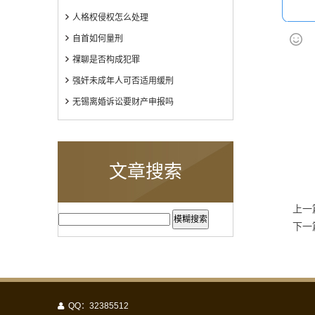
人格权侵权怎么处理
自首如何量刑
祼聊是否构成犯罪
强奸未成年人可否适用缓刑
无锡离婚诉讼要财产申报吗
文章搜索
上一
模糊搜索
下一
QQ：32385512